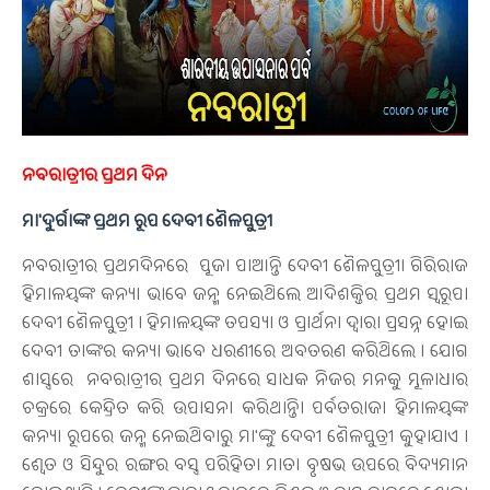
ନବରାତ୍ରୀର ପ୍ରଥମ ଦିନ
ମା'ଦୁର୍ଗାଙ୍କ ପ୍ରଥମ ରୂପ ଦେବୀ ଶୈଳପୁତ୍ରୀ
ନବରାତ୍ରୀର ପ୍ରଥମଦିନରେ ପୂଜା ପାଆନ୍ତି ଦେବୀ ଶୈଳପୁତ୍ରୀ। ଗିରିରାଜ
ହିମାଳୟଙ୍କ କନ୍ୟା ଭାବେ ଜନ୍ମ ନେଇଥିଲେ ଆଦିଶକ୍ତିର ପ୍ରଥମ ସ୍ୱରୂପା
ଦେବୀ ଶୈଳପୁତ୍ରୀ । ହିମାଳୟଙ୍କ ତପସ୍ୟା ଓ ପ୍ରାର୍ଥନା ଦ୍ୱାରା ପ୍ରସନ୍ନ ହୋଇ
ଦେବୀ ତାଙ୍କର କନ୍ୟା ଭାବେ ଧରଣୀରେ ଅବତରଣ କରିଥିଲେ । ଯୋଗ
ଶାସ୍ତ୍ରରେ ନବରାତ୍ରୀର ପ୍ରଥମ ଦିନରେ ସାଧକ ନିଜର ମନକୁ ମୂଳାଧାର
ଚକ୍ରରେ କେନ୍ଦ୍ରିତ କରି ଉପାସନା କରିଥାନ୍ତି। ପର୍ବତରାଜା ହିମାଳୟଙ୍କ
କନ୍ୟା ରୂପରେ ଜନ୍ମ ନେଇଥିବାରୁ ମା'ଙ୍କୁ ଦେବୀ ଶୈଳପୁତ୍ରୀ କୁହାଯାଏ ।
ଶ୍ବେତ ଓ ସିନ୍ଦୁର ରଙ୍ଗର ବସ୍ତ୍ର ପରିହିତା ମାତା ବୃଷଭ ଉପରେ ବିଦ୍ୟମାନ