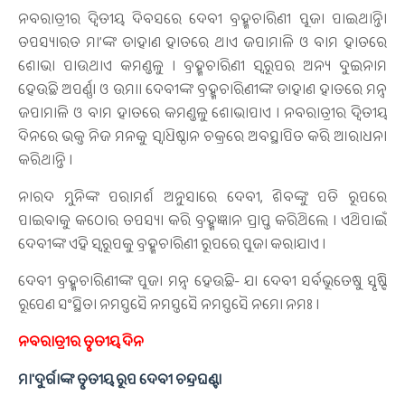
ନବରାତ୍ରୀର ଦ୍ୱିତୀୟ ଦିବସରେ ଦେବୀ ବ୍ରହ୍ମଚାରିଣୀ ପୂଜା ପାଇଥାନ୍ତି।
ତପସ୍ୟାରତ ମା’ଙ୍କ ଡାହାଣ ହାତରେ ଥାଏ ଜପାମାଳି ଓ ବାମ ହାତରେ
ଶୋଭା ପାଉଥାଏ କମଣ୍ଡଳୁ । ବ୍ରହ୍ମଚାରିଣୀ ସ୍ୱରୂପର ଅନ୍ୟ ଦୁଇନାମ
ହେଉଛି ଅପର୍ଣ୍ଣା ଓ ଉମା। ଦେବୀଙ୍କ ବ୍ରହ୍ମଚାରିଣୀଙ୍କ ଡାହାଣ ହାତରେ ମନ୍ତ୍ର
ଜପାମାଳି ଓ ବାମ ହାତରେ କମଣ୍ଡଳୁ ଶୋଭାପାଏ । ନବରାତ୍ରୀର ଦ୍ବିତୀୟ
ଦିନରେ ଭକ୍ତ ନିଜ ମନକୁ ସ୍ଵାଧିଷ୍ଠାନ ଚକ୍ରରେ ଅବସ୍ଥାପିତ କରି ଆରାଧନା
କରିଥାନ୍ତି ।
ନାରଦ ମୁନିଙ୍କ ପରାମର୍ଶ ଅନୁସାରେ ଦେବୀ, ଶିବଙ୍କୁ ପତି ରୂପରେ
ପାଇବାକୁ କଠୋର ତପସ୍ୟା କରି ବ୍ରହ୍ମଜ୍ଞାନ ପ୍ରାପ୍ତ କରିଥିଲେ । ଏଥିପାଇଁ
ଦେବୀଙ୍କ ଏହି ସ୍ବରୂପକୁ ବ୍ରହ୍ମଚାରିଣୀ ରୂପରେ ପୂଜା କରାଯାଏ ।
ଦେବୀ ବ୍ରହ୍ମଚାରିଣୀଙ୍କ ପୂଜା ମନ୍ତ୍ର ହେଉଛି- ଯା ଦେବୀ ସର୍ବଭୂତେଷୁ ସୃଷ୍ଟି
ରୂପେଣ ସଂସ୍ଥିତା ନମସ୍ତସୈ ନମସ୍ତସୈ ନମସ୍ତସୈ ନମୋ ନମଃ ।
ନବରାତ୍ରୀର ତୃତୀୟ ଦିନ
ମା'ଦୁର୍ଗାଙ୍କ ତୃତୀୟ ରୂପ ଦେବୀ ଚନ୍ଦ୍ରଘଣ୍ଟା