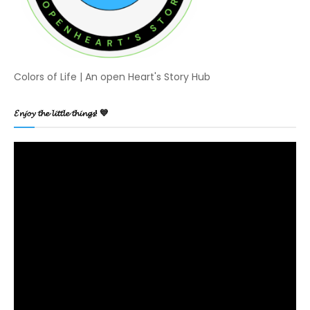
Colors of Life | An open Heart's Story Hub
𝓔𝓷𝓳𝓸𝔂 𝓽𝓱𝓮 𝓵𝓲𝓽𝓽𝓵𝓮 𝓽𝓱𝓲𝓷𝓰𝓼! 💙