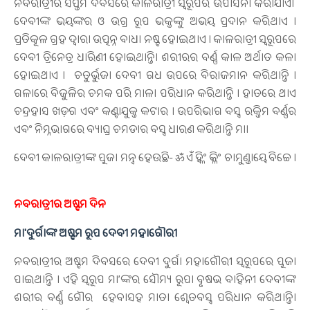
ନବରାତ୍ରୀର ସପ୍ତମ ଦିବସରେ କାଳରାତ୍ରୀ ସ୍ବରୂପର ଉପାସନା କରାଯାଏ।
ଦେବୀଙ୍କ ଭୟଙ୍କର ଓ ଉଗ୍ର ରୂପ ଭକ୍ତଙ୍କୁ ଅଭୟ ପ୍ରଦାନ କରିଥାଏ ।
ପ୍ରତିକୂଳ ଗ୍ରହ ଦ୍ବାରା ଉତ୍ପନ୍ନ ବାଧା ନଷ୍ଟ ହୋଇଥାଏ । କାଳରାତ୍ରୀ ସ୍ବରୂପରେ
ଦେବୀ ତ୍ରିନେତ୍ର ଧାରିଣୀ ହୋଇଥାନ୍ତି। ଶରୀରର ବର୍ଣ୍ଣ କାଳ ଅର୍ଥାତ କଳା
ହୋଇଥାଏ । ଚତୁର୍ଭୁଜା ଦେବୀ ଗଧ ଉପରେ ବିରାଜମାନ କରିଥାନ୍ତି ।
ଗଳାରେ ବିଜୁଳିର ଚମକ ପରି ମାଳା ପରିଧାନ କରିଥାନ୍ତି । ହାତରେ ଥାଏ
ଚନ୍ଦ୍ରହାସ ଖଡ଼ଗ ଏବଂ କଣ୍ଟାଯୁକ୍ତ କଟାର । ଉପରିଭାଗ ବସ୍ତ୍ର ରକ୍ତିମ ବର୍ଣ୍ଣର
ଏବଂ ନିମ୍ନଭାଗରେ ବ୍ୟାଘ୍ର ଚମଡାର ବସ୍ତ୍ର ଧାରଣ କରିଥାନ୍ତି ମା।
ଦେବୀ କାଳରାତ୍ରୀଙ୍କ ପୂଜା ମନ୍ତ୍ର ହେଉଛି- ॐ ଏଁ ହ୍ଳିଂ କ୍ଳିଂ ଚାମୁଣ୍ଡାୟେ ବିଚ୍ଚେ ।
ନବରାତ୍ରୀର ଅଷ୍ଟମ ଦିନ
ମା'ଦୁର୍ଗାଙ୍କ ଅଷ୍ଟମ ରୂପ ଦେବୀ ମହାଗୌରୀ
ନବରାତ୍ରୀର ଅଷ୍ଟମ ଦିବସରେ ଦେବୀ ଦୁର୍ଗା ମହାଗୌରୀ ସ୍ବରୂପରେ ପୂଜା
ପାଇଥାନ୍ତି । ଏହି ସ୍ବରୂପ ମା’ଙ୍କର ସୌମ୍ୟ ରୂପ। ବୃଷଭ ବାହିନୀ ଦେବୀଙ୍କ
ଶରୀର ବର୍ଣ୍ଣ ଗୌର ହେବାସହ ମାତା ଶ୍ବେତବସ୍ତ୍ର ପରିଧାନ କରିଥାନ୍ତି।