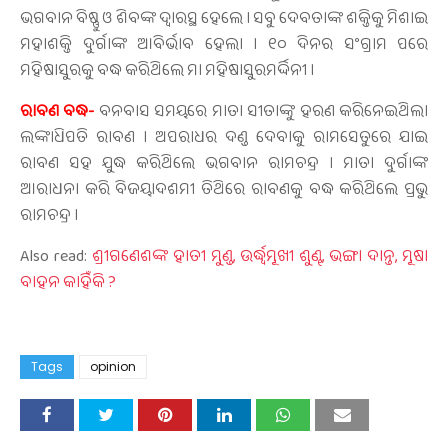
ଭଗବାନ ବିଷ୍ଣୁ ଓ ଶିବଙ୍କ ଦ୍ବାରସ୍ଥ ହେଲେ । ସବୁ ଦେବତାଙ୍କ ଶକ୍ତିକୁ ମିଶାଇ
ମହାଶକ୍ତି ଦୁର୍ଗାଙ୍କ ଆବିର୍ଭାବ ହେଲା । ୧୦ ଦିନର ସଂଗ୍ରାମ ପରେ
ମହିଷାସୁରକୁ ବଦ୍ଧ କରିଥିଲେ ମା ମହିଷାସୁରମର୍ଦ୍ଦିନୀ ।
ରାବଣ ବଦ୍ଧ-
ବନବାସ ସମୟରେ ମାତା ସୀତାଙ୍କୁ ହରଣ କରିନେଇଥିଲା
ଲଙ୍କାଧିପତି ରାବଣ । ଅପରାଧର ଦଣ୍ଡ ଦେବାକୁ ରାମସେତୁରେ ଯାଇ
ରାବଣ ସହ ଯୁଦ୍ଧ କରିଥିଲେ ଭଗବାନ ରାମଚନ୍ଦ୍ର । ମାତା ଦୁର୍ଗାଙ୍କ
ଆରାଧନା କରି ବିଜୟାଦଶମୀ ତିଥିରେ ରାବଣକୁ ବଦ୍ଧ କରିଥିଲେ ପ୍ରଭୁ
ରାମଚନ୍ଦ୍ର ।
Also read:
ଶ୍ରୀଗଣେଶଙ୍କ ହାତୀ ମୁଣ୍ଡ, ଉର୍ଦ୍ଧ୍ୱମୂଖୀ ଶୁଣ୍ଢ, ଭଙ୍ଗା ଦାନ୍ତ, ମୂଷା
ବାହନ କାହିଁକି ?
Tags
opinion