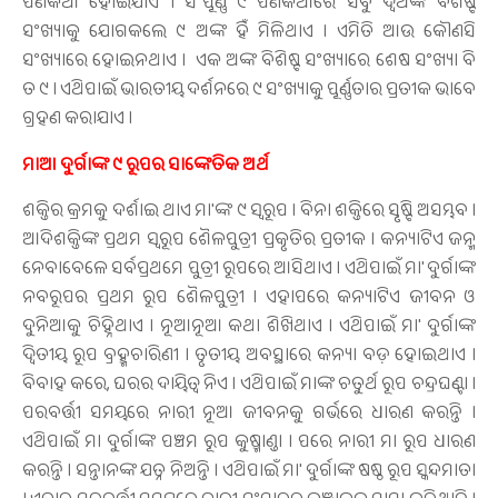
ପଣିକିଆ ହୋଇଯାଏ । ସଂପୂର୍ଣ୍ଣ
୯ ପଣିକିଆରେ ସବୁ ଦ୍ବିଅଙ୍କ ବିଶିଷ୍ଟ
ସଂଖ୍ୟାକୁ ଯୋଗକଲେ ୯ ଅଙ୍କ ହିଁ ମିଳିଥାଏ । ଏମିତି ଆଉ କୌଣସି
ସଂଖ୍ୟାରେ ହୋଇନଥାଏ । ଏକ ଅଙ୍କ ବିଶିଷ୍ଟ ସଂଖ୍ୟାରେ ଶେଷ ସଂଖ୍ୟା ବି
ତ ୯ । ଏଥିପାଇଁ ଭାରତୀୟ ଦର୍ଶନରେ ୯ ସଂଖ୍ୟାକୁ ପୂର୍ଣ୍ଣତାର ପ୍ରତୀକ ଭାବେ
ଗ୍ରହଣ କରାଯାଏ ।
ମାଆ ଦୁର୍ଗାଙ୍କ ୯ ରୂପର ସାଙ୍କେତିକ ଅର୍ଥ
ଶକ୍ତିର କ୍ରମକୁ ଦର୍ଶାଇ ଥାଏ ମା'ଙ୍କ ୯ ସ୍ବରୂପ । ବିନା ଶକ୍ତିରେ ସୃଷ୍ଟି ଅସମ୍ଭବ ।
ଆଦିଶକ୍ତିଙ୍କ ପ୍ରଥମ ସ୍ୱରୂପ ଶୈଳପୁତ୍ରୀ ପ୍ରକୃତିର ପ୍ରତୀକ । କନ୍ୟାଟିଏ ଜନ୍ମ
ନେବାବେଳେ ସର୍ବପ୍ରଥମେ ପୁତ୍ରୀ ରୂପରେ ଆସିଥାଏ । ଏଥିପାଇଁ ମା' ଦୁର୍ଗାଙ୍କ
ନବରୂପର ପ୍ରଥମ ରୂପ ଶୈଳପୁତ୍ରୀ । ଏହାପରେ କନ୍ୟାଟିଏ ଜୀବନ ଓ
ଦୁନିଆକୁ ଚିହ୍ନିଥାଏ । ନୂଆନୂଆ କଥା ଶିଖିଥାଏ । ଏଥିପାଇଁ ମା' ଦୁର୍ଗାଙ୍କ
ଦ୍ବିତୀୟ ରୂପ ବ୍ରହ୍ମଚାରିଣୀ । ତୃତୀୟ ଅବସ୍ଥାରେ କନ୍ୟା ବଡ଼ ହୋଇଥାଏ ।
ବିବାହ କରେ, ଘରର ଦାୟିତ୍ବ ନିଏ । ଏଥିପାଇଁ ମାଙ୍କ ଚତୁର୍ଥ ରୂପ ଚନ୍ଦ୍ରଘଣ୍ଟା ।
ପରବର୍ତ୍ତୀ ସମୟରେ ନାରୀ ନୂଆ ଜୀବନକୁ ଗର୍ଭରେ ଧାରଣ କରନ୍ତି ।
ଏଥିପାଇଁ ମା ଦୁର୍ଗାଙ୍କ ପଞ୍ଚମ ରୂପ କୁଷ୍ମାଣ୍ଡା । ପରେ ନାରୀ ମା ରୂପ ଧାରଣ
କରନ୍ତି । ସନ୍ତାନଙ୍କ ଯତ୍ନ ନିଅନ୍ତି । ଏଥିପାଇଁ ମା' ଦୁର୍ଗାଙ୍କ ଷଷ୍ଠ ରୂପ ସ୍କନ୍ଦମାତା