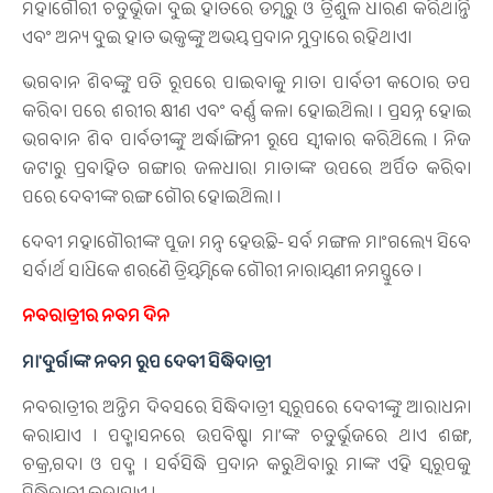
ମହାଗୌରୀ ଚତୁର୍ଭୂଜା ଦୁଇ ହାତରେ ଡମ୍ବରୁ ଓ ତ୍ରିଶୁଳ ଧାରଣ କରିଥାନ୍ତି
ଏବଂ ଅନ୍ୟ ଦୁଇ ହାତ ଭକ୍ତଙ୍କୁ ଅଭୟ ପ୍ରଦାନ ମୁଦ୍ରାରେ ରହିଥାଏ।
ଭଗବାନ ଶିବଙ୍କୁ ପତି ରୂପରେ ପାଇବାକୁ ମାତା ପାର୍ବତୀ କଠୋର ତପ
କରିବା ପରେ ଶରୀର କ୍ଷୀଣ ଏବଂ ବର୍ଣ୍ଣ କଳା ହୋଇଥିଲା । ପ୍ରସନ୍ନ ହୋଇ
ଭଗବାନ ଶିବ ପାର୍ବତୀଙ୍କୁ ଅର୍ଦ୍ଧାଙ୍ଗିନୀ ରୂପେ ସ୍ବୀକାର କରିଥିଲେ । ନିଜ
ଜଟାରୁ ପ୍ରବାହିତ ଗଙ୍ଗାର ଜଳଧାରା ମାତାଙ୍କ ଉପରେ ଅର୍ପିତ କରିବା
ପରେ ଦେବୀଙ୍କ ରଙ୍ଗ ଗୌର ହୋଇଥିଲା ।
ଦେବୀ ମହାଗୌରୀଙ୍କ ପୂଜା ମନ୍ତ୍ର ହେଉଛି- ସର୍ବ ମଙ୍ଗଳ ମାଂଗଲ୍ୟେ ସିବେ
ସର୍ବାର୍ଥ ସାଧିକେ ଶରଣୈ ତ୍ରିୟମ୍ବିକେ ଗୌରୀ ନାରାୟଣୀ ନମସ୍ତୁତେ ।
ନବରାତ୍ରୀର ନବମ ଦିନ
ମା'ଦୁର୍ଗାଙ୍କ ନବମ ରୂପ ଦେବୀ ସିଦ୍ଧିଦାତ୍ରୀ
ନବରାତ୍ରୀର ଅନ୍ତିମ ଦିବସରେ ସିଦ୍ଧିଦାତ୍ରୀ ସ୍ବରୂପରେ ଦେବୀଙ୍କୁ ଆରାଧନା
କରାଯାଏ । ପଦ୍ମାସନରେ ଉପବିଷ୍ଟା ମା’ଙ୍କ ଚତୁର୍ଭୂଜରେ ଥାଏ ଶଙ୍ଖ,
ଚକ୍ର,ଗଦା ଓ ପଦ୍ମ । ସର୍ବସିଦ୍ଧି ପ୍ରଦାନ କରୁଥିବାରୁ ମାଙ୍କ ଏହି ସ୍ବରୂପକୁ