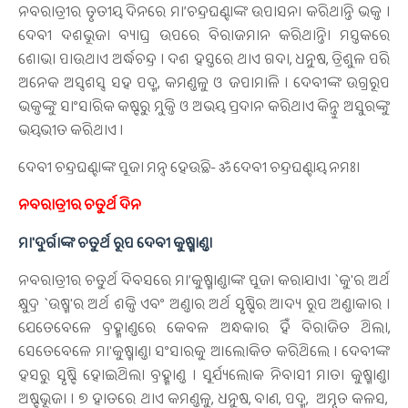
ନବରାତ୍ରୀର ତୃତୀୟ ଦିନରେ ମା’ଚନ୍ଦ୍ରଘଣ୍ଟାଙ୍କ ଉପାସନା କରିଥାନ୍ତି ଭକ୍ତ ।
ଦେବୀ ଦଶଭୂଜା ବ୍ୟାଘ୍ର ଉପରେ ବିରାଜମାନ କରିଥାନ୍ତି। ମସ୍ତକରେ
ଶୋଭା ପାଉଥାଏ ଅର୍ଦ୍ଧଚନ୍ଦ୍ର । ଦଶ ହସ୍ତରେ ଥାଏ ଗଦା, ଧନୁଷ, ତ୍ରିଶୁଳ ପରି
ଅନେକ ଅସ୍ତ୍ରଶସ୍ତ୍ର ସହ ପଦ୍ମ, କମଣ୍ଡଳୁ ଓ ଜପାମାଳି । ଦେବୀଙ୍କ ଉଗ୍ରରୂପ
ଭକ୍ତଙ୍କୁ ସାଂସାରିକ କଷ୍ଟରୁ ମୁକ୍ତି ଓ ଅଭୟ ପ୍ରଦାନ କରିଥାଏ କିନ୍ତୁ ଅସୁରଙ୍କୁ
ଭୟଭୀତ କରିଥାଏ ।
ଦେବୀ ଚନ୍ଦ୍ରଘଣ୍ଟାଙ୍କ ପୂଜା ମନ୍ତ୍ର ହେଉଛି- ॐ ଦେବୀ ଚନ୍ଦ୍ରଘଣ୍ଟାୟ ନମଃ।
ନବରାତ୍ରୀର ଚତୁର୍ଥ ଦିନ
ମା'ଦୁର୍ଗାଙ୍କ ଚତୁର୍ଥ ରୂପ ଦେବୀ କୁଷ୍ମାଣ୍ଡା
ନବରାତ୍ରୀର ଚତୁର୍ଥ ଦିବସରେ ମା’କୁଷ୍ମାଣ୍ଡାଙ୍କ ପୂଜା କରାଯାଏ। `କୁ'ର ଅର୍ଥ
କ୍ଷୁଦ୍ର `ଉଷ୍ମ'ର ଅର୍ଥ ଶକ୍ତି ଏବଂ ଅଣ୍ଡାର ଅର୍ଥ ସୃଷ୍ଟିର ଆଦ୍ୟ ରୂପ ଅଣ୍ଡାକାର ।
ଯେତେବେଳେ ବ୍ରହ୍ମାଣ୍ଡରେ କେବଳ ଅନ୍ଧକାର ହିଁ ବିରାଜିତ ଥିଲା,
ସେତେବେଳେ ମା'କୁଷ୍ମାଣ୍ଡା ସଂସାରକୁ ଆଲୋକିତ କରିଥିଲେ । ଦେବୀଙ୍କ
ହସରୁ ସୃଷ୍ଟି ହୋଇଥିଲା ବ୍ରହ୍ମାଣ୍ଡ । ସୂର୍ଯ୍ୟଲୋକ ନିବାସୀ ମାତା କୁଷ୍ମାଣ୍ଡା
ଅଷ୍ଟଭୂଜା । ୭ ହାତରେ ଥାଏ କମଣ୍ଡଳୁ, ଧନୁଷ, ବାଣ, ପଦ୍ମ, ଅମୃତ କଳସ,