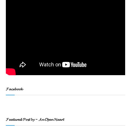
𝓕𝓪𝓬𝓮𝓫𝓸𝓸𝓴
𝓕𝓮𝓪𝓽𝓾𝓻𝓮𝓭 𝓟𝓸𝓼𝓽 𝓫𝔂 - 𝓐𝓷 𝓞𝓹𝓮𝓷 𝓗𝓮𝓪𝓻𝓽