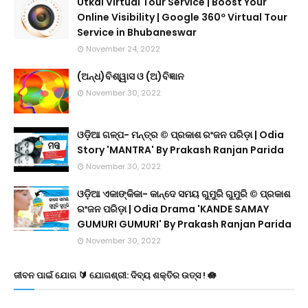
Utkal Virtual Tour Service | Boost Your
Online Visibility | Google 360º Virtual Tour
Service in Bhubaneswar
November 24, 2022
(ଅନ୍ଧ)ବିଶ୍ୱାସ ଓ (ଅ)ବିଜ୍ଞାନ
November 30, 2022
ଓଡ଼ିଆ ଗଳ୍ପ- ମନ୍ତ୍ର © ପ୍ରକାଶ ରଂଜନ ପରିଡ଼ା | Odia
Story 'MANTRA' By Prakash Ranjan Parida
November 30, 2022
ଓଡ଼ିଆ ଏକାଙ୍କିକା- କାନ୍ଦେ ସମୟ ଗୁମୁରି ଗୁମୁରି © ପ୍ରକାଶ
ରଂଜନ ପରିଡ଼ା | Odia Drama 'KANDE SAMAY
GUMURI GUMURI' By Prakash Ranjan Parida
November 30, 2022
ଜୀବନ ପାଇଁ ଯୋଗ 🔰 ଯୋଗଶ୍ରୀ: ଦିବ୍ୟ ଶକ୍ତିର ଉତ୍ସ ! 🪷