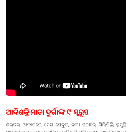
ଆଦିଶକ୍ତି ମାତା ଦୁର୍ଗାଙ୍କ ୯ ସ୍ୱରୂପ
ଶରତର ଆକାଶରେ ମେଘ ମେଦୁର, ନଦୀ ପଠାରେ ଖିଲିଖିଲି ହସୁଛି