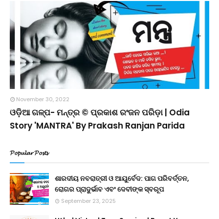
November 30, 2022
ଓଡ଼ିଆ ଗଳ୍ପ- ମନ୍ତ୍ର © ପ୍ରକାଶ ରଂଜନ ପରିଡ଼ା | Odia
Story 'MANTRA' By Prakash Ranjan Parida
𝓟𝓸𝓹𝓾𝓵𝓪𝓻 𝓟𝓸𝓼𝓽𝓼
ଶାରଦୀୟ ନବରାତ୍ରୀ ଓ ଆୟୁର୍ବେଦ: ପାଗ ପରିବର୍ତ୍ତନ,
ରୋଗର ପ୍ରାଦୁର୍ଭାବ ଏବଂ ଦେବୀଙ୍କ ସ୍ବରୂପ
September 23, 2025