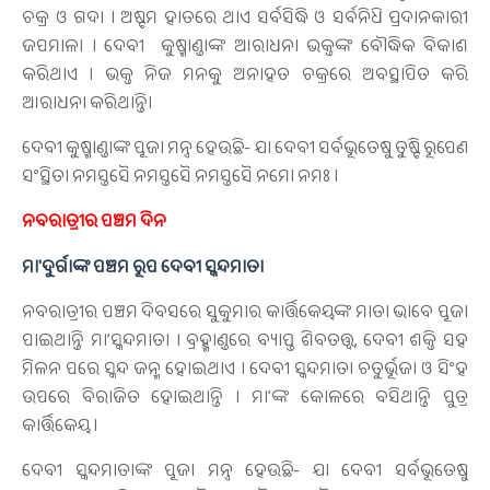
ଚକ୍ର ଓ ଗଦା । ଅଷ୍ଟମ ହାତରେ ଥାଏ ସର୍ବସିଦ୍ଧି ଓ ସର୍ବନିଧି ପ୍ରଦାନକାରୀ
ଜପମାଳା । ଦେବୀ କୁଷ୍ମାଣ୍ଡାଙ୍କ ଆରାଧନା ଭକ୍ତଙ୍କ ବୌଦ୍ଧିକ ବିକାଶ
କରିଥାଏ । ଭକ୍ତ ନିଜ ମନକୁ ଅନାହତ ଚକ୍ରରେ ଅବସ୍ଥାପିତ କରି
ଆରାଧନା କରିଥାନ୍ତି।
ଦେବୀ କୁଷ୍ମାଣ୍ଡାଙ୍କ ପୂଜା ମନ୍ତ୍ର ହେଉଛି- ଯା ଦେବୀ ସର୍ବଭୂତେଷୁ ତୁଷ୍ଟି ରୂପେଣ
ସଂସ୍ଥିତା ନମସ୍ତସୈ ନମସ୍ତସୈ ନମସ୍ତସୈ ନମୋ ନମଃ ।
ନବରାତ୍ରୀର ପଞ୍ଚମ ଦିନ
ମା'ଦୁର୍ଗାଙ୍କ ପଞ୍ଚମ ରୂପ ଦେବୀ ସ୍କନ୍ଦମାତା
ନବରାତ୍ରୀର ପଞ୍ଚମ ଦିବସରେ ସୁକୁମାର କାର୍ତ୍ତିକେୟଙ୍କ ମାତା ଭାବେ ପୂଜା
ପାଇଥାନ୍ତି ମା’ସ୍କନ୍ଦମାତା । ବ୍ରହ୍ମାଣ୍ଡରେ ବ୍ୟାପ୍ତ ଶିବତତ୍ତ୍ବ, ଦେବୀ ଶକ୍ତି ସହ
ମିଳନ ପରେ ସ୍କନ୍ଦ ଜନ୍ମ ହୋଇଥାଏ । ଦେବୀ ସ୍କନ୍ଦମାତା ଚତୁର୍ଭୂଜା ଓ ସିଂହ
ଉପରେ ବିରାଜିତ ହୋଇଥାନ୍ତି । ମା’ଙ୍କ କୋଳରେ ବସିଥାନ୍ତି ପୁତ୍ର
କାର୍ତ୍ତିକେୟ ।
ଦେବୀ ସ୍କନ୍ଦମାତାଙ୍କ ପୂଜା ମନ୍ତ୍ର ହେଉଛି- ଯା ଦେବୀ ସର୍ବଭୂତେଷୁ