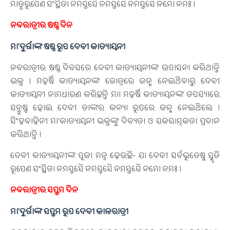
ମାତୃରୂପେଣ ସଂସ୍ଥିତା ନମସ୍ତସୈ ନମସ୍ତସୈ ନମସ୍ତସୈ ନମୋ ନମଃ ।
ନବରାତ୍ରୀର ଷଷ୍ଠ ଦିନ
ମା'ଦୁର୍ଗାଙ୍କ ଷଷ୍ଠ ରୂପ ଦେବୀ କାତ୍ୟାୟନୀ
ନବରାତ୍ରୀର ଷଷ୍ଠ ଦିବସରେ ଦେବୀ କାତ୍ୟାୟନୀଙ୍କ ଉପାସନା କରିଥାନ୍ତି
ଭକ୍ତ । ମହର୍ଷି କାତ୍ୟାୟନଙ୍କ ଗୋତ୍ରରେ ଜନ୍ମ ନେଇଥିବାରୁ ଦେବୀ
କାତ୍ୟାୟନୀ ନାମଧାରଣ କରିଛନ୍ତି ମା। ମହର୍ଷି କାତ୍ୟାୟନଙ୍କ ତପସ୍ୟାରେ
ସନ୍ତୁଷ୍ଟ ହୋଇ ଦେବୀ ତାଙ୍କର କନ୍ୟା ରୂପରେ ଜନ୍ମ ନେଇଥିଲେ ।
ସିଂହବାହିନୀ ମା'କାତ୍ୟାୟନୀ ଭକ୍ତଙ୍କୁ ଦିବ୍ୟତା ଓ ସକରାତ୍ମକତା ପ୍ରଦାନ
କରିଥାନ୍ତି ।
ଦେବୀ କାତ୍ୟାୟନୀଙ୍କ ପୂଜା ମନ୍ତ୍ର ହେଉଛି- ଯା ଦେବୀ ସର୍ବଭୂତେଷୁ ସ୍ମୃତି
ରୂପେଣ ସଂସ୍ଥିତା ନମସ୍ତସୈ ନମସ୍ତସୈ ନମସ୍ତସୈ ନମୋ ନମଃ ।
ନବରାତ୍ରୀର ସପ୍ତମ ଦିନ
ମା'ଦୁର୍ଗାଙ୍କ ସପ୍ତମ ରୂପ ଦେବୀ କାଳରାତ୍ରୀ