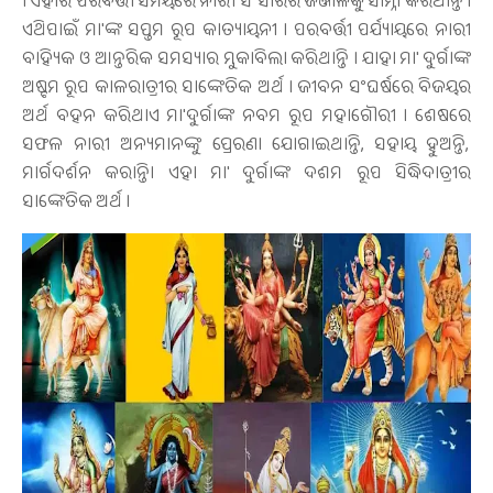
। ଏହାର ପରବର୍ତ୍ତୀ ସମୟରେ ନାରୀ ସଂସାରର ଜଞ୍ଜାଳକୁ ସାମ୍ନା କରିଥାନ୍ତି ।
ଏଥିପାଇଁ ମା'ଙ୍କ ସପ୍ତମ ରୂପ କାତ୍ୟାୟନୀ । ପରବର୍ତ୍ତୀ ପର୍ଯ୍ୟାୟରେ ନାରୀ
ବାହ୍ୟିକ ଓ ଆନ୍ତରିକ ସମସ୍ୟାର ମୁକାବିଲା କରିଥାନ୍ତି । ଯାହା ମା' ଦୁର୍ଗାଙ୍କ
ଅଷ୍ଟମ ରୂପ କାଳରାତ୍ରୀର ସାଙ୍କେତିକ ଅର୍ଥ । ଜୀବନ ସଂଘର୍ଷରେ ବିଜୟର
ଅର୍ଥ ବହନ କରିଥାଏ ମା'ଦୁର୍ଗାଙ୍କ ନବମ ରୂପ ମହାଗୌରୀ । ଶେଷରେ
ସଫଳ ନାରୀ ଅନ୍ୟମାନଙ୍କୁ ପ୍ରେରଣା ଯୋଗାଇଥାନ୍ତି, ସହାୟ ହୁଅନ୍ତି,
ମାର୍ଗଦର୍ଶନ କରାନ୍ତି। ଏହା ମା' ଦୁର୍ଗାଙ୍କ ଦଶମ ରୂପ ସିଦ୍ଧିଦାତ୍ରୀର
ସାଙ୍କେତିକ ଅର୍ଥ ।