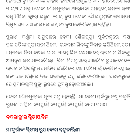
ହୋଇଥାନ୍ତି । ଦେବୀଙ୍କ ଡାହାଣ ହାତରେ ତ୍ରିଶୂଳ ଓ ବାମ ହାତରେ ଶୋଭା
ପାଉଥାଏ ପଦ୍ମ । ଦେବୀ ଶୈଳପୁତ୍ରୀଙ୍କ ଆରାଧନା ସମୟରେ କମଳା ରଙ୍ଗ
ବସ୍ତ୍ର ପିନ୍ଧିବା ଦ୍ୱାରା କରୁଣା ଲାଭ ହୁଏ । ଦେବୀ ଶୈଳପୁତ୍ରୀଙ୍କ ଉପାସନା
ରିଷ୍ଟ ଖଣ୍ଡନ ଓ ଶରୀର ରୋଗ ଶୂନ୍ୟ ହୁଏ ବୋଲି ବିଶ୍ବାସ ରହିଛି ।
ପୁରାଣ ବର୍ଣ୍ଣନା ଅନୁସାରେ ଦେବୀ ଶୈଳପୁତ୍ରୀ ପୂର୍ବଜନ୍ମରେ ଦକ୍ଷ
ପ୍ରଜାପତିଙ୍କ ପୁତ୍ରୀ ସତୀ ଥିଲେ । ଭବବାନ ଶିବଙ୍କୁ ବିବାହ କରିଥିଲେ ସତୀ
। ସତୀଙ୍କ ପିତା ଦକ୍ଷଙ୍କ ଦ୍ବାରା ଆୟୋଜିତ ଦକ୍ଷଯଜ୍ଞରେ ଭଗବାନ ଶିବଙ୍କୁ
ଆମନ୍ତ୍ରଣ କରାଯାଇନଥିଲା । ବିନା ନିମନ୍ତ୍ରଣରେ ଯାଇଥିବାରୁ ଯଜ୍ଞବେଳେ
ଭଗବାନ ଶିବଙ୍କୁ ଅପମାନିତ କରିଥିଲେ ଦକ୍ଷ । ଏଥିପାଇଁ କ୍ରୋଧିତ ହୋଇ
ସତୀ ଯଜ୍ଞ ଅଗ୍ନିରେ ନିଜ ଶରୀରକୁ ଭସ୍ମ କରିଦେଇଥିଲେ । ପରଜନ୍ମରେ
ସେ ହିମାଳୟଙ୍କ ପୁତ୍ରୀ ରୂପରେ ଭୂମିଷ୍ଟ ହୋଇଥିଲେ ।
ଦେବୀ ଶୈଳପୁତ୍ରୀଙ୍କ ପୂଜା ମନ୍ତ୍ର ହେଉଛି- ଯା ଦେବୀ ସର୍ବଭୂତେଷୁ ପ୍ରକୃତି
ରୂପେଣ ସଂସ୍ଥିତା ନମସ୍ତସୈ ନମସ୍ତସୈ ନମସ୍ତସୈ ନମୋ ନମଃ ।
ନବରାତ୍ରୀର ଦ୍ବିତୀୟ ଦିନ
ମା'ଦୁର୍ଗାଙ୍କ ଦ୍ବିତୀୟ ରୂପ ଦେବୀ ବ୍ରହ୍ମଚାରିଣୀ