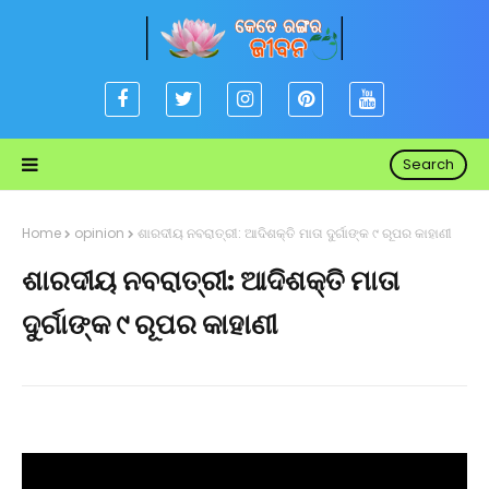
Search
Home
opinion
ଶାରଦୀୟ ନବରାତ୍ରୀ: ଆଦିଶକ୍ତି ମାତା ଦୁର୍ଗାଙ୍କ ୯ ରୂପର କାହାଣୀ
ଶାରଦୀୟ ନବରାତ୍ରୀ: ଆଦିଶକ୍ତି ମାତା
ଦୁର୍ଗାଙ୍କ ୯ ରୂପର କାହାଣୀ