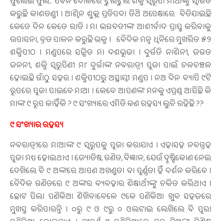
ଫୁଲେଇ ଫୁଲ.. ପବନ ଦୋଳିରେ ଝୁଲିଝୁଲି ଶକ୍ତି ସ୍ବରୂପା ମାଆଙ୍କୁ ସ୍ୱାଗତ
କରୁଛି କାଶତଣ୍ଡୀ । ଆଶ୍ବିନ ଶୁକ୍ଳ ପ୍ରତିପଦା ତିଥି ଅପେକ୍ଷାରେ ବିତିଯାଇଛି
କେତେ ଦିନ କେତେ ରାତି । ମା ଭଗବତୀଙ୍କ ଆଶୀର୍ବାଦ ପ୍ରାପ୍ତ କରିବାକୁ
ଉପାସନା, ବ୍ରତ ପାଳନ କରୁଛି ଭକ୍ତ । ବୈଦିକ ମନ୍ତ୍ର ଧ୍ବନିରେ ମୁଖରିତ ୫୨
ଶକ୍ତିପୀଠ । ମଣ୍ଡପରେ ସଜ୍ଜିତ ମା ଦଶଭୂଜା । ଦୁର୍ଗତି ନାଶିନୀ, ଜଗତ
ଜନନୀ, ଶକ୍ତି ସ୍ବରୂପିଣୀ ମା’ ଦୁର୍ଗାଙ୍କ ନବରାତ୍ରୀ ପୂଜା ପାଇଁ ଚଳଚଞ୍ଚଳ
ହୋଇଛି ଗାଁଠୁ ସହର । ଶକ୍ତିପୀଠରୁ ଅସ୍ଥାୟୀ ମଣ୍ଡପ । ନଅ ଦିନ ବ୍ୟାପି ୯ଟି
ରୂପରେ ପୂଜା ପାଇବେ ମାଆ । କେବେ ଆପଣଙ୍କ ମନକୁ ଏପ୍ରଶ୍ନ ଆସିଛି କି
ମାଙ୍କ ୯ ରୂପ କାହିଁକି ? ୯ ସଂଖ୍ୟାରେ ଏମିତି କଣ ରହସ୍ୟ ଲୁଚି ରହିଛି ??
୯ ସଂଖ୍ୟାର ରହସ୍ୟ
ନବରାତ୍ରୀରେ ମାଆଙ୍କ ୯ ସ୍ବରୂପକୁ ପୂଜା କରାଯାଏ । ଏହାସହ ନବଗ୍ରହ
ପୂଜା ମଧ୍ୟ ହୋଇଥାଏ । ଜ୍ୟୋତିଷ, ଗଣିତ, ବିଜ୍ଞାନ, ଯେଉଁ ଦୃଷ୍ଟିକୋଣ ନେଇ
ଦେଖିଲେ ବି ୯ ଅଙ୍କରେ ଆପଣ ଅଖଣ୍ଡତା ବା ପୂର୍ଣ୍ଣତା ହିଁ ଦର୍ଶନ କରିବେ ।
ବୈଦିକ ଗଣିତରେ ୯ ଅଙ୍କର ବ୍ୟବହାର ଶିକ୍ଷାର୍ଥୀଙ୍କୁ ଚକିତ କରିଥାଏ ।
ଛୋଟ ପିଲା ପଣିକିଆ ଶିଖିବାବେଳେ ୯କେ ପଣିକିଆ ଖୁବ ସହଜରେ
ମୁଖସ୍ତ କରିପାରନ୍ତି । ୦ରୁ ୯ ଓ ୯ରୁ ୦ ଓଲଟାଇ ଲେଖିଲେ ବି ପୂରା